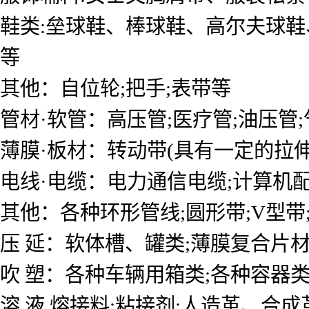
鞋类:垒球鞋、棒球鞋、高尔夫球鞋
等
其他：自位轮;把手;表带等
管材·软管：高压管;医疗管;油压管
薄膜·板材：转动带(具有一定的拉伸
电线·电缆：电力通信电缆;计算机配
其他：各种环形管线;圆形带;V型带
压 延：软体槽、罐类;薄膜复合片
吹 塑：各种车辆用箱类;各种容器类
溶 液 熔接料;粘接剂;人造革、合