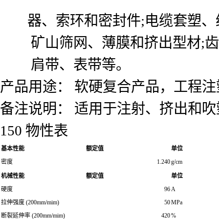
器、索环和密封件;电缆套塑、
矿山筛网、薄膜和挤出型材;齿
肩带、表带等。
产品用途： 软硬复合产品，工程注
备注说明： 适用于注射、挤出和
150 物性表
基本性能
额定值
单位
密度
1.240
g/cm
机械性能
额定值
单位
硬度
96
A
拉伸强度 (200mm/mim)
50
MPa
断裂延伸率 (200mm/mim)
420
%