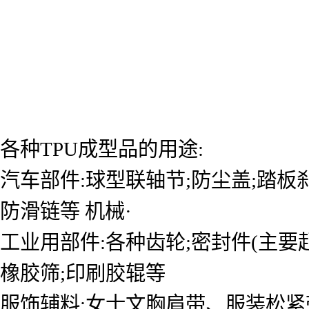
各种TPU成型品的用途:
汽车部件:球型联轴节;防尘盖;踏板刹
防滑链等 机械·
工业用部件:各种齿轮;密封件(主要起
橡胶筛;印刷胶辊等
服饰辅料:女士文胸肩带、服装松紧