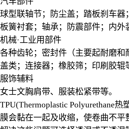
汽车部件
球型联轴节；防尘盖；踏板刹车器
板簧衬套；轴承；防震部件；内外
机械·工业用部件
各种齿轮；密封件（主要起耐磨和
盖类；连接器；橡胶筛；印刷胶辊
服饰辅料
女士文胸肩带、服装松紧带等。
TPU(Thermoplastic Pol
膜会黏在一起及收缩，使卷曲不平