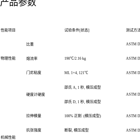
产品参数
性能项目
试验条件[状态]
测试方
ASTM D
比重
物理性能
190℃/2.16 kg
ASTM D
熔流率
门尼粘度
ML 1+4, 121℃
ASTM D
邵氏 A, 1 秒, 模压成型
ASTM D
硬度计硬度
邵氏 D, 1 秒, 模压成型
拉伸模量
100% 正割
(模压成型)
ASTM D
抗张强度
断裂, 模压成型
ASTM D
机械性能