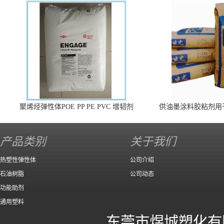
聚烯烃弹性体POE PP PE PVC 增韧剂
供油墨涂料胶粘剂用
140 高效
产品类别
关于我们
热塑性弹性体
公司介绍
石油树脂
公司动态
功能助剂
通用塑料
东莞市煜城塑化有