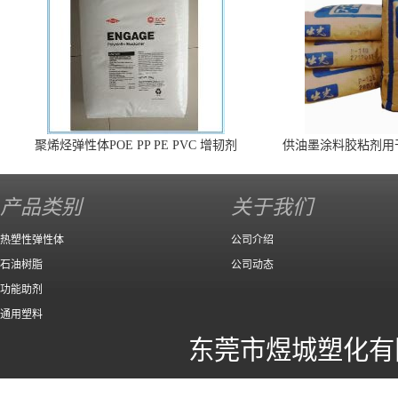
聚烯烃弹性体POE PP PE PVC 增韧剂
供油墨涂料胶粘剂用
140 高效
产品类别
关于我们
热塑性弹性体
公司介绍
石油树脂
公司动态
功能助剂
通用塑料
东莞市煜城塑化有