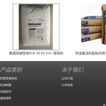
聚烯烃弹性体POE PP PE PVC 增韧剂
供油墨涂料胶粘剂用
140 高效
产品类别
关于我们
热塑性弹性体
公司介绍
石油树脂
公司动态
功能助剂
通用塑料
东