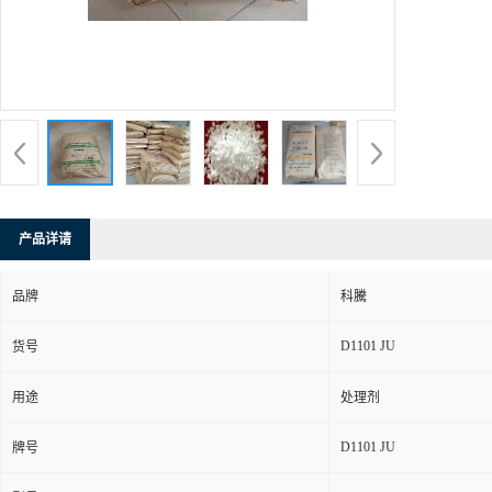
产品详请
品牌
科騰
D1101 JU
货号
用途
处理剂
D1101 JU
牌号