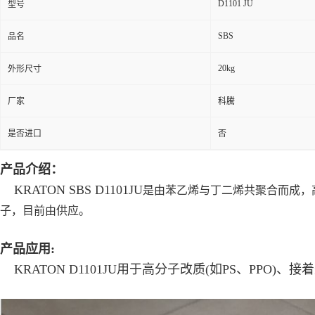
D1101 JU
型号
SBS
品名
20kg
外形尺寸
厂家
科騰
是否进口
否
产品介绍：
KRATON SBS D1101JU
是由苯乙烯与丁二烯共聚合而成，
子，目前由供应。
产品应用
:
KRATON D1101JU
用于高分子改质
(
如
PS
、
PPO)
、接着