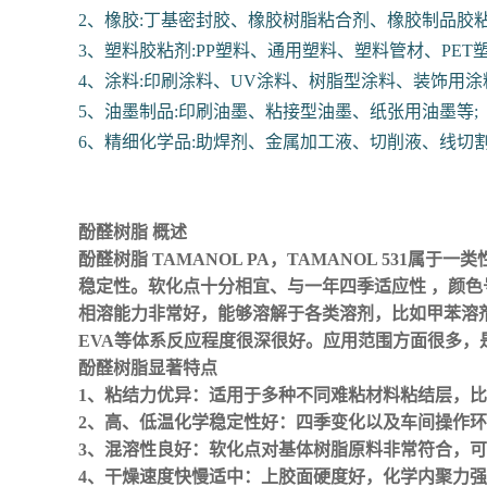
2、橡胶:丁基密封胶、橡胶树脂粘合剂、橡胶制品胶粘
3、塑料胶粘剂:PP塑料、通用塑料、塑料管材、PET塑
4、涂料:印刷涂料、UV涂料、树脂型涂料、装饰用涂
5、油墨制品:印刷油墨、粘接型油墨、纸张用油墨等;
6、精细化学品:助焊剂、金属加工液、切削液、线切
酚醛树脂 概述
酚醛树脂 TAMANOL PA，TAMANOL 53
稳定性。软化点十分相宜、与一年四季适应性 ，颜
相溶能力非常好，能够溶解于各类溶剂，比如甲苯溶剂
EVA等体系反应程度很深很好。应用范围方面很多，
酚醛树脂
显著特点
1、
粘结力优异
：适用于多种不同难粘材料粘结层，比
2、
高、低温化学稳定性好
：四季变化以及车间操作环
3、
混溶性良好
：软化点对基体树脂原料非常符合，可
4、
干燥速度快慢适中
：上胶面硬度好，化学内聚力强