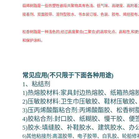
萜烯树脂是一些热塑性嵌段共聚物具有色浅、低气味、高硬度、高附着力、
接着剂、双面胶带、溶剂型胶水、书本装订版、色装、胶布、烯烃胶布
松香树脂是一种浅色的,经过高度聚合(二聚合)的高软化点、高粘性,和更
和保护涂料。
常见应用(不只限于下面各种用途)
1、粘结剂
1)热熔胶材料:家具封边热熔胶、纸箱热熔
2)压敏胶材料:卫生巾压敏胶、鞋材压敏胶
3)压丙烯酸酯粘合剂:丙烯酸酯胶、松香树
4)胶粘合剂:封口胶、纸糊胶、慢干胶、便签
5)胶水:填缝胶、补鞋胶水、建筑胶水、办
6)其他粘接剂:高温胶带、电子胶带、白乳胶、轮船修