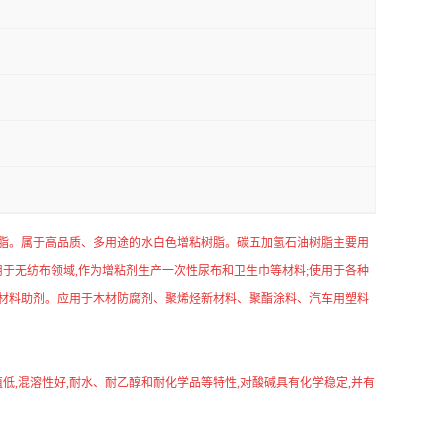
树脂。属于高品质、多用途的水白色增粘树脂。碳五加氢石油树脂主要用
。应用于无纺布领域,作为增粘剂生产一次性尿布和卫生巾等材料;使用于各种
水材料助剂。应用于木材防腐剂、聚烯烃新材料、聚酯涂料、汽车用塑料
酸值低,混溶性好,耐水、耐乙醇和耐化学品等特性,对酸碱具有化学稳定,并有