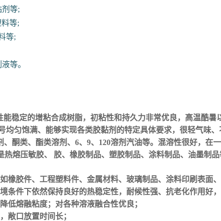
剂等;
料等;
料等;
割液等。
1属于一类性能稳定的增粘合成树脂，初粘性和持久力非常优良，高温
色号均匀饱满、能够实现各类胶黏剂的特定具体要求，很轻气味、
、酮类、酯类溶剂、6、9、120溶剂汽油等。混溶性很好，在
是热熔压敏胶、 胶、橡胶制品、塑胶制品、涂料制品、油墨制
如橡胶件、工程塑料件、金属材料、玻璃制品、涂料印刷表面、
境条件下依然保持良好的热稳定性，耐候性强、抗老化作用好，
降低熔融粘度；对各种溶液融合性优良；
，敞口放置时间长；