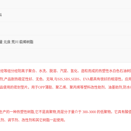
料
曼 元良 荒川 萜烯树脂
单烯烃等组分经阳离子聚合、水洗、脱溶、汽提、氢化、造粒而成的热塑性水白色石油
剂,产品耐热稳定性好、无色、无味,与SIS,SBS,SEBS、EVA都具有很好的相溶性
品使用的密封垫片。用于OPP薄胶、聚乙烯、聚丙烯等塑料改性助剂、油墨助剂,防
生产的一种热塑性树脂,它不是高聚物,而是分子量介于 300-3000 的低聚物。它具有
进剂、调节剂、改性剂和其它树脂一起使用。