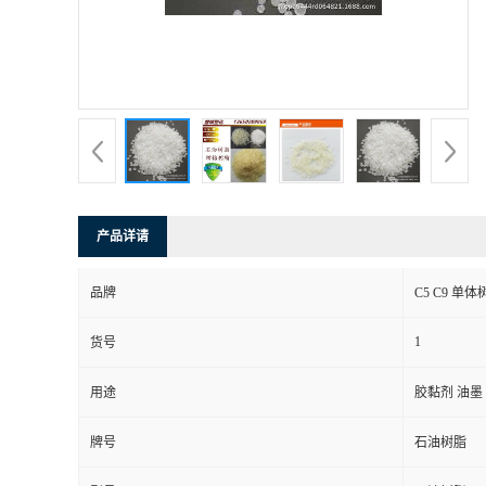
产品详请
品牌
C5 C9 单
1
货号
用途
胶黏剂 油墨
牌号
石油树脂