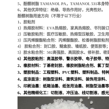
5、酚醛树脂 TAMANOL PA，TAMANOL 531
本身特
6、
其他优异特征
：绝缘、导热作用好，光亮性好。
酚醛树脂
用途方向（不限于以下行业）
1、胶粘剂
1）热熔胶材料：EVA热熔胶、家具热熔胶、书刊装
2）压敏胶粘剂：医疗压敏胶、热熔型压敏胶、卫生
3）压丙烯酸酯粘合剂：丙烯酸酯胶、松香树脂胶粘
4） 胶粘合剂：封口胶、糊盒胶、墙纸胶、便签胶等
5）胶水粘合剂：502高强胶、高固胶水、修补胶、密
6）其他胶粘剂：高温胶带、警示胶带、电子胶带、
2、橡胶材料：丁基密封胶、橡胶树脂粘合剂、氯丁
3、塑胶制品：工程塑料、PVC塑料、塑料制品、特
4、底涂面涂：树脂型涂料、建筑涂料、装饰用涂料
5、印刷油墨：纸箱油墨、纸张用油墨、树脂型油墨
6、其他精细化工：切削液、冲压油、线切割液、感