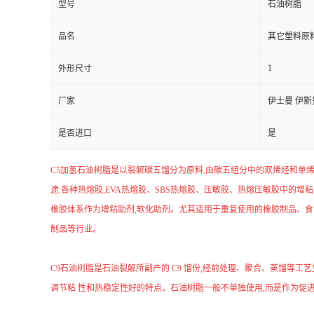
型号
石油树脂
品名
其它塑料原
1
外形尺寸
厂家
伊士曼 伊斯
是否进口
是
C5加氢石油树脂是以裂解碳五馏分为原料,由碳五组分中的双烯烃和
途:各种热熔胶,EVA热熔胶、SBS热熔胶、压敏胶、热熔压敏胶中的增粘
橡胶体系作为增粘助剂,软化助剂。尤其适用于重复使用的橡胶制品、食
制品等行业。
C9石油树脂是石油裂解所副产的 C9 馏份,经前处理、聚合、蒸馏等工艺
调节粘 性和热稳定性好的特点。石油树脂一般不单独使用,而是作为促