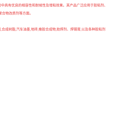
热溶胶中具有优良的相容性和耐候性及增粘效果。其产品广泛应用于胶粘剂、
聚合物改质剂等方面。
合成树脂,汽车油墨,地砖,橡胶合成物,助焊剂、焊锡膏,以及各种胶粘剂