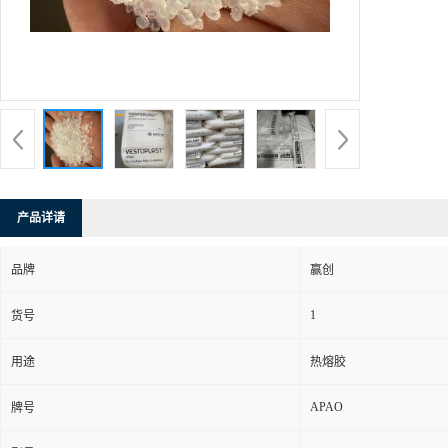
产品详请
品牌
赢创
1
货号
用途
热熔胶
APAO
牌号