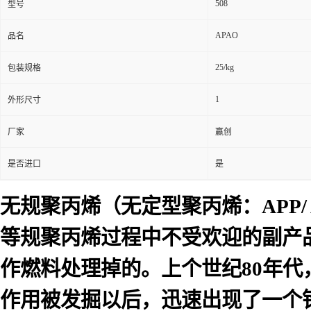
508
型号
APAO
品名
25/kg
包装规格
1
外形尺寸
厂家
赢创
是否进口
是
无规聚丙烯（无定型聚丙烯：APP/ At
等规聚丙烯过程中不受欢迎的副产
作燃料处理掉的。上个世纪80年
作用被发掘以后，迅速出现了一个